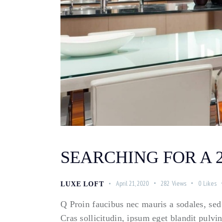
SEARCHING FOR A 2
April 21, 2020
282
Views
0
Likes
LUXE LOFT
Q Proin faucibus nec mauris a sodales, sed
Cras sollicitudin, ipsum eget blandit pulvi