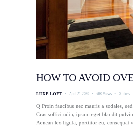
HOW TO AVOID OV
April 21, 2020
308
Views
0
Likes
LUXE LOFT
Q Proin faucibus nec mauris a sodales, sed
Cras sollicitudin, ipsum eget blandit pulvi
Aenean leo ligula, porttitor eu, consequat 