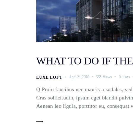
WHAT TO DO IF TH
April 21, 2020
353
Views
0
Likes
LUXE LOFT
Q Proin faucibus nec mauris a sodales, sed
Cras sollicitudin, ipsum eget blandit pulvi
Aenean leo ligula, porttitor eu, consequat 