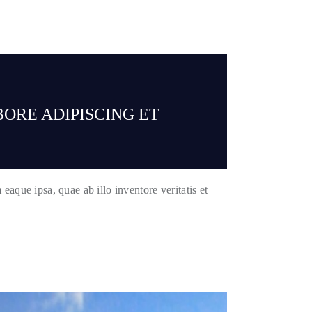
BORE ADIPISCING ET
aque ipsa, quae ab illo inventore veritatis et