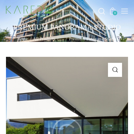
0
PREMIUM PANORAMA STUDIO
Home
All Products
...
Premium Panorama Studio